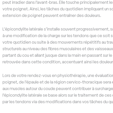
peut irradier dans l’avant-bras. Elle touche principalement 
votre poignet. Ainsi, les tâches du quotidien impliquant un
extension de poignet peuvent entraîner des douleurs.
L’épicondylite latérale s’installe souvent progressivement,
à une modification de la charge sur les tendons que ce soi
votre quotidien ou suite à des mouvements répétitifs au tr
structurels au niveau des fibres musculaires et des vaisseaux 
partant du cou et allant jusque dans la main en passant sur
retrouvée dans cette condition, accentuant ainsi les douleur
Lors de votre rendez-vous en physiothérapie, une évaluatio
poignet, de l’épaule et de la région cervico-thoracique sera 
aux muscles autour du coude peuvent contribuer à surcharge
l’épicondylite latérale se base alors sur le traitement de ces
par les tendons via des modifications dans vos tâches du quot