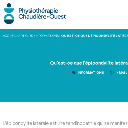
Aller
au
contenu
ACCUEIL
›
ARTICLES
›
INFORMATIONS
›
QU’EST-CE QUE L’ÉPICONDYLITE LATÉR
Qu’est-ce que l’épicondylite latér
INFORMATIONS
17 MAI 
L’épicondylite latérale est une tendinopathie qui se manifes