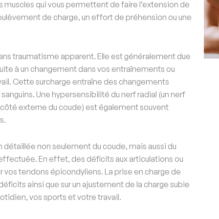
les muscles qui vous permettent de faire l’extension de
 soulèvement de charge, un effort de préhension ou une
 sans traumatisme apparent. Elle est généralement due
t suite à un changement dans vos entraînements ou
avail. Cette surcharge entraîne des changements
sanguins. Une hypersensibilité du nerf radial (un nerf
 le côté externe du coude) est également souvent
s.
n détaillée non seulement du coude, mais aussi du
effectuée. En effet, des déficits aux articulations ou
r vos tendons épicondyliens. La prise en charge de
 déficits ainsi que sur un ajustement de la charge subie
idien, vos sports et votre travail.