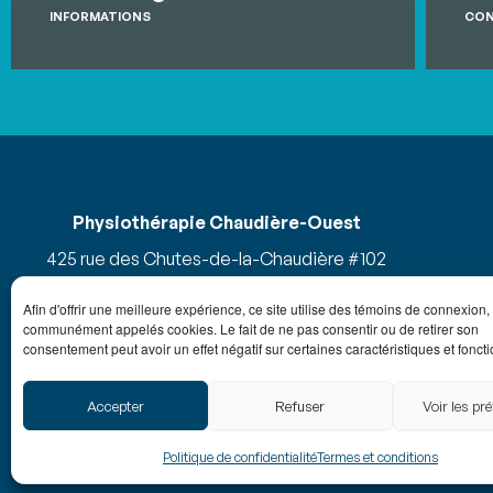
INFORMATIONS
CON
Physiothérapie Chaudière-Ouest
425 rue des Chutes-de-la-Chaudière #102
Lévis, G7A 1E7
Afin d'offrir une meilleure expérience, ce site utilise des témoins de connexion,
communément appelés cookies. Le fait de ne pas consentir ou de retirer son
Créer un itinéraire
consentement peut avoir un effet négatif sur certaines caractéristiques et foncti
Accepter
Refuser
Voir les pr
POLITIQU
Politique de confidentialité
Termes et conditions
© 2026 TOUS D