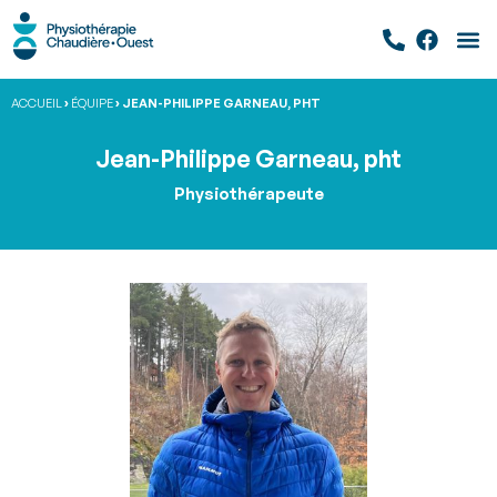
Aller
au
contenu
ACCUEIL
›
ÉQUIPE
›
JEAN-PHILIPPE GARNEAU, PHT
Jean-Philippe Garneau, pht
Physiothérapeute